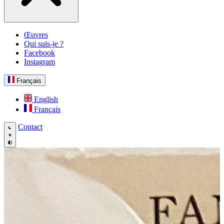
Œuvres
Qui suis-je ?
Facebook
Instagram
Français
English
Français
Contact